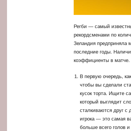
Регби — самый известны
рекордсменами по колич
Зеландия предприняла м
последние годы. Наличи
коэффициенты в матче. 
В первую очередь, как
чтобы вы сделали став
кусок торта. Ищите са
который выглядит сло
сталкиваются друг с 
игрока — это самая в
больше всего голов и