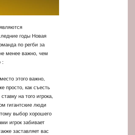
 являются
следние годы Новая
оманда по регби за
не менее важно, чем
 :
место этого важно,
же просто, как съесть
ставку на того игрока,
ром гигантские люди
оэтому выбор хорошего
ами игрок забивает
также заставляет вас