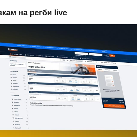
кам на регби live