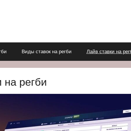
гби
Виды ставок на регби
Лайв ставки на рег
 на регби