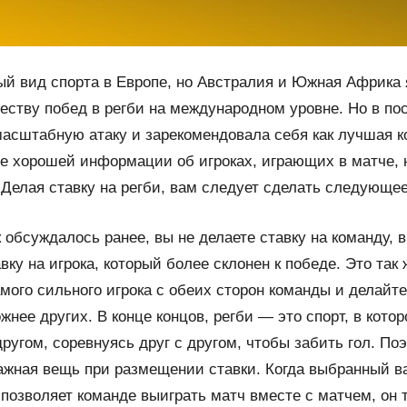
й вид спорта в Европе, но Австралия и Южная Африка
еству побед в регби на международном уровне. Но в по
асштабную атаку и зарекомендовала себя как лучшая к
е хорошей информации об игроках, играющих в матче, 
Делая ставку на регби, вам следует сделать следующее
 обсуждалось ранее, вы не делаете ставку на команду, в
ку на игрока, который более склонен к победе. Это так 
мого сильного игрока с обеих сторон команды и делайте 
жнее других. В конце концов, регби — это спорт, в кото
другом, соревнуясь друг с другом, чтобы забить гол. П
ажная вещь при размещении ставки. Когда выбранный в
 позволяет команде выиграть матч вместе с матчем, он 