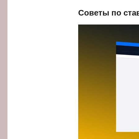
Советы по став